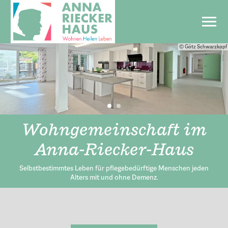
© Götz Schwarzkopf
© Götz Schwarzkopf
Wohngemeinschaft im
Freie Plätze in der
Wohngemeinschaft!
Anna-Riecker-Haus
Vereinbaren Sie einen Besichtigungstermin: Tel. 07143 / 8524500
Selbstbestimmtes Leben für pflegebedürftige Menschen jeden
Alters mit und ohne Demenz.